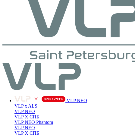
VLP NEO
VLP x ALS
VLP NEO
VLP X СПБ
VLP NEO Phantom
VLP NEO
VLP X СПБ