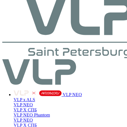
VLP NEO
VLP x ALS
VLP NEO
VLP X СПБ
VLP NEO Phantom
VLP NEO
VLP X СПБ