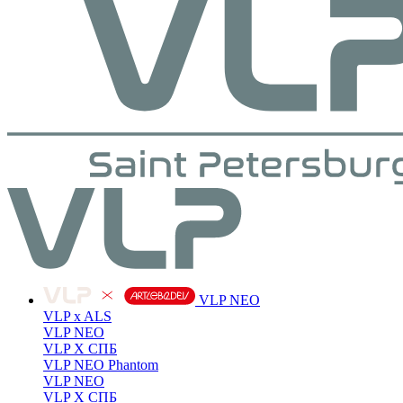
VLP NEO
VLP x ALS
VLP NEO
VLP X СПБ
VLP NEO Phantom
VLP NEO
VLP X СПБ