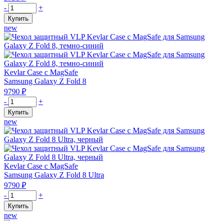
для
Количество
-
+
Samsung
товара
Купить
Z
Чехол
new
Fold
защитный
8
VLP
Ultra,
Kevlar
прозрачный
Case
с
Kevlar Case с MagSafe
MagSafe
Samsung Galaxy Z Fold 8
для
9790
₽
Samsung
Количество
-
+
Z
товара
Купить
Fold
Чехол
new
8,
защитный
черный
VLP
Kevlar
Case
с
Kevlar Case с MagSafe
MagSafe
Samsung Galaxy Z Fold 8 Ultra
для
9790
₽
Samsung
Количество
-
+
Z
товара
Купить
Fold
Чехол
new
8,
защитный