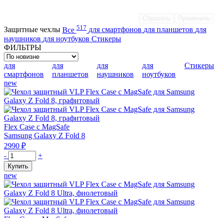
Сбросить
Применить
517
Защитные чехлы
Все
для смартфонов
для планшетов
для
наушников
для ноутбуков
Стикеры
ФИЛЬТРЫ
для
для
для
для
Стикеры
смартфонов
планшетов
наушников
ноутбуков
new
Flex Case с MagSafe
Samsung Galaxy Z Fold 8
2990
₽
Количество
-
+
товара
Купить
Чехол
new
защитный
VLP
Flex
Case
с