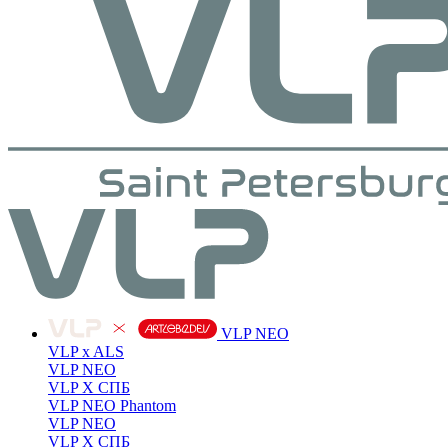
VLP NEO
VLP x ALS
VLP NEO
VLP X СПБ
VLP NEO Phantom
VLP NEO
VLP X СПБ