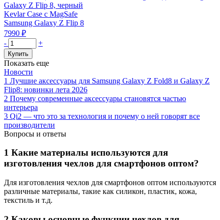
с
MagSafe
Kevlar Case с MagSafe
для
Samsung Galaxy Z Flip 8
Samsung
7990
₽
Z
Количество
-
+
Fold
товара
Купить
8
Чехол
Показать еще
Ultra,
защитный
Новости
графитовый
VLP
1
Лучшие аксессуары для Samsung Galaxy Z Fold8 и Galaxy Z
Kevlar
Flip8: новинки лета 2026
Case
2
Почему современные аксессуары становятся частью
с
интерьера
MagSafe
3
Qi2 — что это за технология и почему о ней говорят все
для
производители
Samsung
Вопросы и ответы
Z
Flip
1
Какие материалы используются для
8,
изготовления чехлов для смартфонов оптом?
черный
Для изготовления чехлов для смартфонов оптом используются
различные материалы, такие как силикон, пластик, кожа,
текстиль и т.д.
2
Каковы основные функции чехлов для