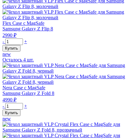
графитовый
VLP
Flex
Case
с
Flex Case с MagSafe
MagSafe
Samsung Galaxy Z Flip 8
для
2990
₽
Samsung
Количество
-
+
Z
товара
Купить
Flip
Чехол
new
8,
защитный
Осталось
4
шт.
розовый
VLP
Flex
Case
с
MagSafe
Nera Case с MagSafe
для
Samsung Galaxy Z Fold 8
Samsung
4990
₽
Z
Количество
-
+
Flip
товара
Купить
8,
Чехол
new
молочный
защитный
VLP
Nera
Case