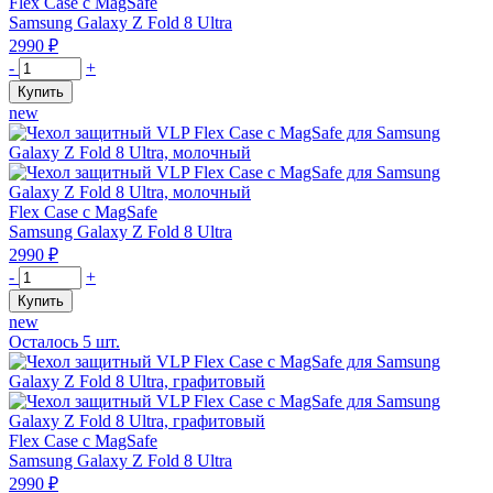
Flex Case с MagSafe
MagSafe
Samsung Galaxy Z Fold 8 Ultra
для
2990
₽
Samsung
Количество
-
+
Z
товара
Купить
Fold
Чехол
new
8,
защитный
графитовый
VLP
Flex
Case
с
Flex Case с MagSafe
MagSafe
Samsung Galaxy Z Fold 8 Ultra
для
2990
₽
Samsung
Количество
-
+
Z
товара
Купить
Fold
Чехол
new
8
защитный
Осталось
5
шт.
Ultra,
VLP
фиолетовый
Flex
Case
с
MagSafe
Flex Case с MagSafe
для
Samsung Galaxy Z Fold 8 Ultra
Samsung
2990
₽
Z