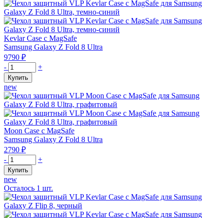
темно-
VLP
синий
Kevlar
Case
с
Kevlar Case с MagSafe
MagSafe
Samsung Galaxy Z Fold 8 Ultra
для
9790
₽
Samsung
Количество
-
+
Z
товара
Купить
Fold
Чехол
new
8
защитный
Ultra,
VLP
черный
Kevlar
Case
с
Moon Case с MagSafe
MagSafe
Samsung Galaxy Z Fold 8 Ultra
для
2790
₽
Samsung
Количество
-
+
Z
товара
Купить
Fold
Чехол
new
8
защитный
Осталось
1
шт.
Ultra,
VLP
темно-
Moon
синий
Case