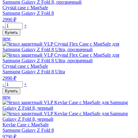
с
Crystal case с MagSafe
MagSafe
Samsung Galaxy Z Fold 8
для
2990
₽
Samsung
Количество
-
+
Z
товара
Купить
Fold
Чехол
new
8,
защитный
черный
VLP
Crystal
Flex
Case
Crystal case с MagSafe
с
Samsung Galaxy Z Fold 8 Ultra
MagSafe
2990
₽
для
Количество
-
+
Samsung
товара
Купить
Z
Чехол
new
Fold
защитный
8,
VLP
прозрачный
Crystal
Flex
Case
Kevlar Case с MagSafe
с
Samsung Galaxy Z Fold 8
MagSafe
9790
₽