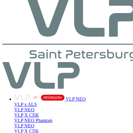
VLP NEO
VLP x ALS
VLP NEO
VLP X СПБ
VLP NEO Phantom
VLP NEO
VLP X СПБ