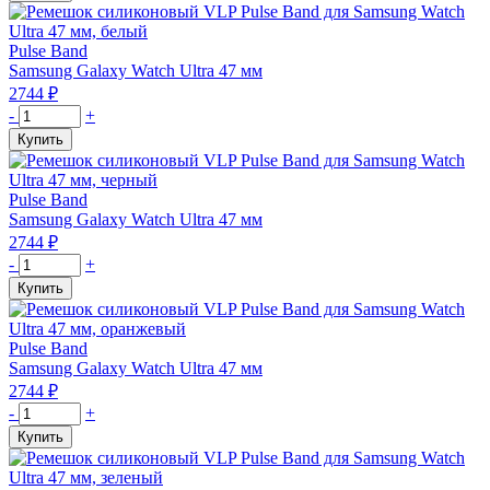
Ремешок
из
нержавеющей
Pulse Band
стали
Samsung Galaxy Watch Ultra 47 мм
VLP
2744
₽
для
Количество
-
+
Apple
товара
Купить
Watch
Ремешок
42/44/45,
силиконовый
шампань
VLP
Pulse Band
Pulse
Samsung Galaxy Watch Ultra 47 мм
Band
2744
₽
для
Количество
-
+
Samsung
товара
Купить
Watch
Ремешок
Ultra
силиконовый
47
VLP
Pulse Band
мм,
Pulse
Samsung Galaxy Watch Ultra 47 мм
белый
Band
2744
₽
для
Количество
-
+
Samsung
товара
Купить
Watch
Ремешок
Ultra
силиконовый
47
VLP