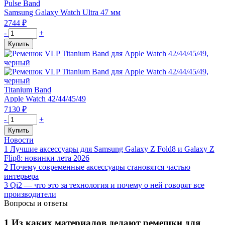
Pulse Band
мм,
Pulse
Samsung Galaxy Watch Ultra 47 мм
черный
Band
2744
₽
для
Количество
-
+
Samsung
товара
Купить
Watch
Ремешок
Ultra
силиконовый
47
VLP
мм,
Pulse
оранжевый
Band
Titanium Band
для
Apple Watch 42/44/45/49
Samsung
7130
₽
Watch
Количество
-
+
Ultra
товара
Купить
47
Ремешок
Новости
мм,
VLP
1
Лучшие аксессуары для Samsung Galaxy Z Fold8 и Galaxy Z
зеленый
Titanium
Flip8: новинки лета 2026
Band
2
Почему современные аксессуары становятся частью
для
интерьера
Apple
3
Qi2 — что это за технология и почему о ней говорят все
Watch
производители
42/44/45/49,
Вопросы и ответы
черный
1
Из каких материалов делают ремешки для