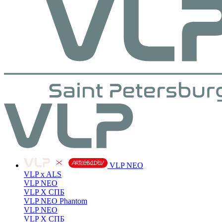
VLP NEO
VLP x ALS
VLP NEO
VLP X СПБ
VLP NEO Phantom
VLP NEO
VLP X СПБ