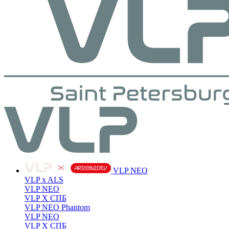
VLP NEO
VLP x ALS
VLP NEO
VLP X СПБ
VLP NEO Phantom
VLP NEO
VLP X СПБ