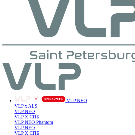
VLP NEO
VLP x ALS
VLP NEO
VLP X СПБ
VLP NEO Phantom
VLP NEO
VLP X СПБ