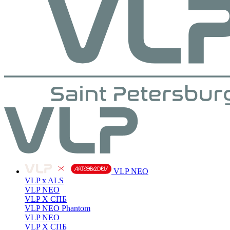
VLP NEO
VLP x ALS
VLP NEO
VLP X СПБ
VLP NEO Phantom
VLP NEO
VLP X СПБ