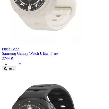
Pulse Band
Samsung Galaxy Watch Ultra 47 мм
2744
₽
Количество
-
+
товара
Купить
Ремешок
силиконовый
VLP
Pulse
Band
для
Samsung
Watch
Ultra