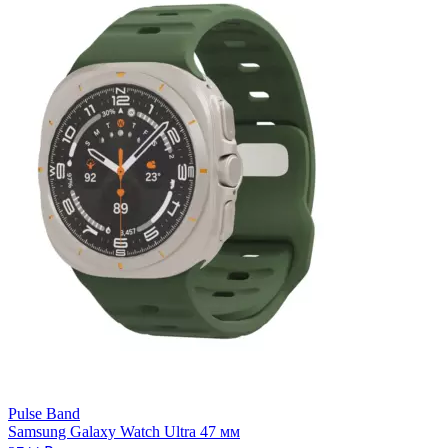
Pulse
Band
для
Samsung
Watch
Ultra
47
мм,
черный
Pulse Band
Samsung Galaxy Watch Ultra 47 мм