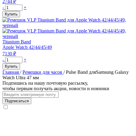
2744
₽
Количество
-
+
товара
Купить
Ремешок
силиконовый
VLP
Pulse
Band
Titanium Band
для
Apple Watch 42/44/45/49
Samsung
7130
₽
Watch
Количество
-
+
Ultra
товара
Купить
47
Ремешок
Главная
/
Ремешки для часов
/
Pulse Band дляSamsung Galaxy
мм,
VLP
Watch Ultra 47 мм
зеленый
Titanium
Подпишись на нашу почтовую рассылку,
Band
чтобы первым получать акции, новости и новинки
для
Apple
Подписаться
Watch
42/44/45/49,
черный