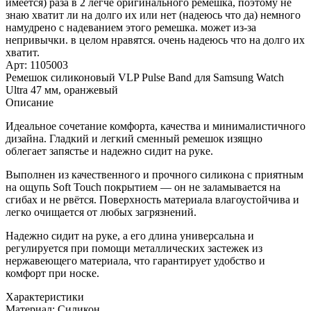
имеется) раза в 2 легче оригинального ремешка, поэтому не
для
знаю хватит ли на долго их или нет (надеюсь что да) немного
Samsung
намудрено с надеванием этого ремешка. может из-за
Watch
непривычки. в целом нравятся. очень надеюсь что на долго их
Ultra
хватит.
47
Арт: 1105003
мм,
Ремешок силиконовый VLP Pulse Band для Samsung Watch
оранжевый
Ultra 47 мм, оранжевый
Описание
Идеальное сочетание комфорта, качества и минималистичного
дизайна. Гладкий и легкий сменный ремешок изящно
облегает запястье и надежно сидит на руке.
Выполнен из качественного и прочного силикона с приятным
на ощупь Soft Touch покрытием — он не заламывается на
сгибах и не рвётся. Поверхность материала влагоустойчива и
легко очищается от любых загрязнений.
Надежно сидит на руке, а его длина универсальна и
регулируется при помощи металлических застежек из
нержавеющего материала, что гарантирует удобство и
комфорт при носке.
Характеристики
Материал:
Силикон