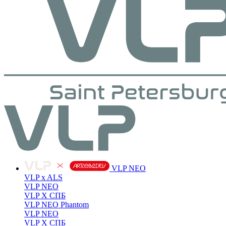
VLP NEO
VLP x ALS
VLP NEO
VLP X СПБ
VLP NEO Phantom
VLP NEO
VLP X СПБ