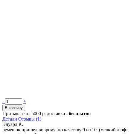
Количество
-
+
товара
В корзину
Ремешок
При заказе от 5000 р. доставка -
бесплатно
силиконовый
Детали
Отзывы (1)
VLP
Эдуард К.
Pulse
ремешок пришел вовремя. по качеству 9 из 10. (мелкий люфт
Band