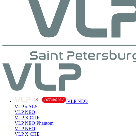
VLP NEO
VLP x ALS
VLP NEO
VLP X СПБ
VLP NEO Phantom
VLP NEO
VLP X СПБ