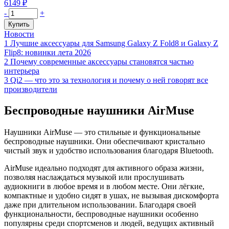
6149
₽
Количество
-
+
товара
Купить
Наушники
Новости
беспроводные
1
Лучшие аксессуары для Samsung Galaxy Z Fold8 и Galaxy Z
с
Flip8: новинки лета 2026
зарядным
2
Почему современные аксессуары становятся частью
кейсом
интерьера
VLP
3
Qi2 — что это за технология и почему о ней говорят все
Vision
производители
Muse
Pro,
Беспроводные наушники AirMuse
белые
Наушники AirMuse — это стильные и функциональные
беспроводные наушники. Они обеспечивают кристально
чистый звук и удобство использования благодаря Bluetooth.
AirMuse идеально подходят для активного образа жизни,
позволяя наслаждаться музыкой или прослушивать
аудиокниги в любое время и в любом месте. Они лёгкие,
компактные и удобно сидят в ушах, не вызывая дискомфорта
даже при длительном использовании. Благодаря своей
функциональности, беспроводные наушники особенно
популярны среди спортсменов и людей, ведущих активный