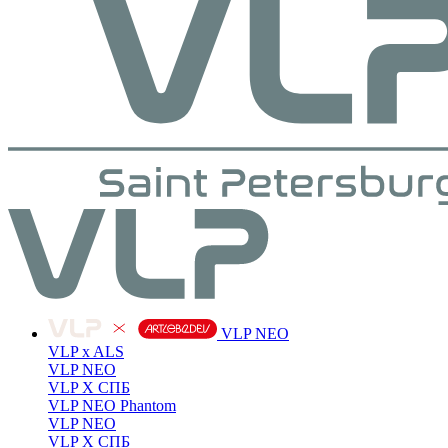
VLP NEO
VLP x ALS
VLP NEO
VLP X СПБ
VLP NEO Phantom
VLP NEO
VLP X СПБ