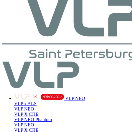
VLP NEO
VLP x ALS
VLP NEO
VLP X СПБ
VLP NEO Phantom
VLP NEO
VLP X СПБ