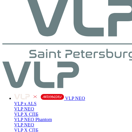
VLP NEO
VLP x ALS
VLP NEO
VLP X СПБ
VLP NEO Phantom
VLP NEO
VLP X СПБ