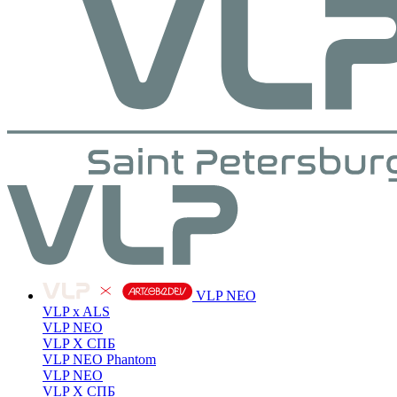
VLP NEO
VLP x ALS
VLP NEO
VLP X СПБ
VLP NEO Phantom
VLP NEO
VLP X СПБ