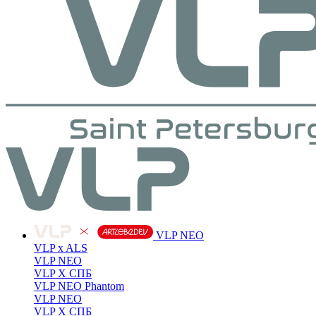
VLP NEO
VLP x ALS
VLP NEO
VLP X СПБ
VLP NEO Phantom
VLP NEO
VLP X СПБ