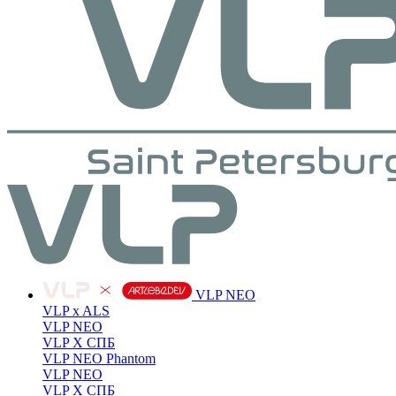
VLP NEO
VLP x ALS
VLP NEO
VLP X СПБ
VLP NEO Phantom
VLP NEO
VLP X СПБ