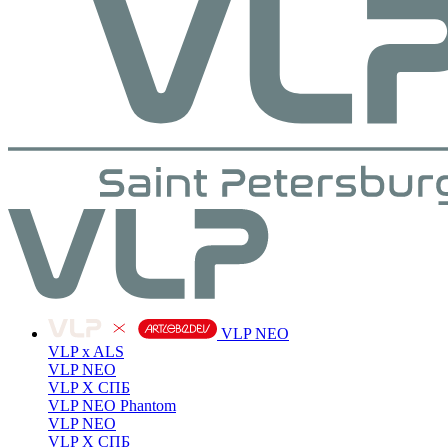
VLP NEO
VLP x ALS
VLP NEO
VLP X СПБ
VLP NEO Phantom
VLP NEO
VLP X СПБ