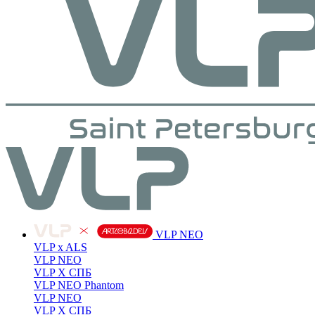
VLP NEO
VLP x ALS
VLP NEO
VLP X СПБ
VLP NEO Phantom
VLP NEO
VLP X СПБ