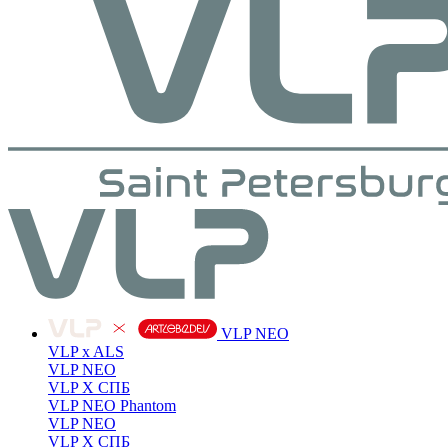
VLP NEO
VLP x ALS
VLP NEO
VLP X СПБ
VLP NEO Phantom
VLP NEO
VLP X СПБ