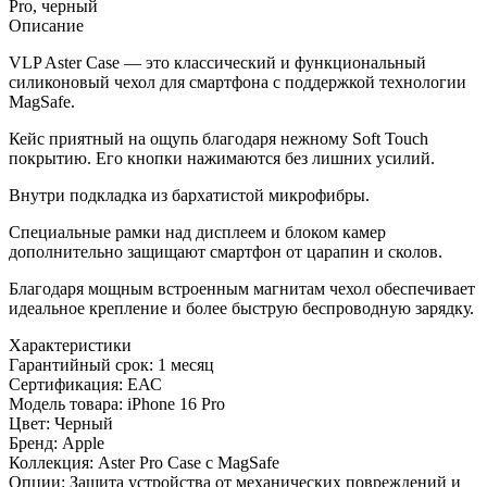
Pro, черный
MagSafe
Описание
для
iPhone
VLP Aster Case — это классический и функциональный
16
силиконовый чехол для смартфона с поддержкой технологии
Pro,
MagSafe.
черный
Кейс приятный на ощупь благодаря нежному Soft Touch
покрытию. Его кнопки нажимаются без лишних усилий.
Внутри подкладка из бархатистой микрофибры.
Специальные рамки над дисплеем и блоком камер
дополнительно защищают смартфон от царапин и сколов.
Благодаря мощным встроенным магнитам чехол обеспечивает
идеальное крепление и более быструю беспроводную зарядку.
Характеристики
Гарантийный срок:
1 месяц
Сертификация:
ЕАС
Модель товара:
iPhone 16 Pro
Цвет:
Черный
Бренд:
Apple
Коллекция:
Aster Pro Case с MagSafe
Опции:
Защита устройства от механических повреждений и