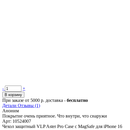
Количество
-
+
товара
В корзину
Чехол
При заказе от 5000 р. доставка -
бесплатно
защитный
Детали
Отзывы (1)
VLP
Аноним
Aster
Покрытие очень приятное. Что внутри, что снаружи
Pro
Арт: 10524007
Case
Чехол защитный VLP Aster Pro Case с MagSafe для iPhone 16
с