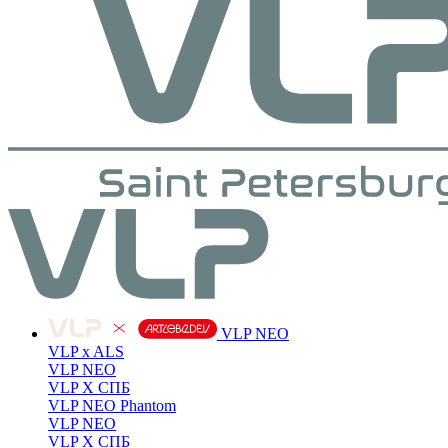
VLP NEO
VLP x ALS
VLP NEO
VLP X СПБ
VLP NEO Phantom
VLP NEO
VLP X СПБ