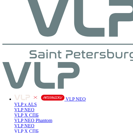
VLP NEO
VLP x ALS
VLP NEO
VLP X СПБ
VLP NEO Phantom
VLP NEO
VLP X СПБ