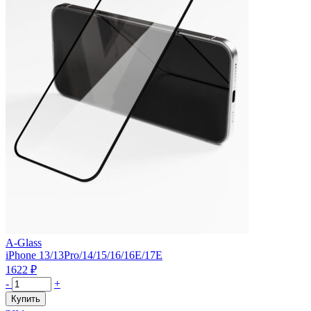
A-Glass
iPhone 13/13Pro/14/15/16/16E/17E
1622
₽
Количество
-
+
товара
Купить
Стекло