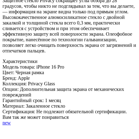
Защитное стекло Privacy сокращает углы обзора до 28
16
градусов, чтобы никто не подглядывал за тем, что вы делаете,
Pro
— информация на экране видна только под прямым углом.
с
Высококачественное алюмосиликатное стекло с двойной
черной
закалкой и толщиной стекла всего 0,3 мм, практически
рамкой
сливается с устройством и при этом обеспечивает
эффективную защиту всей поверхности экрана. Олеофобное
покрытие, нанесённое по технологии гальванизации,
позволяет легко очищать поверхность экрана от загрязнений и
отпечатков пальцев.
Характеристики
Модель товара:
iPhone 16 Pro
Цвет:
Черная рамка
Бренд:
Apple
Коллекция:
Privacy Glass
Опции:
Дополнительная защита экрана от механических
повреждений
Гарантийный срок:
1 месяц
Материал:
Закаленное стекло
Сертификация:
Не подлежит обязательной сертификации.
Вам так же может понравиться
new