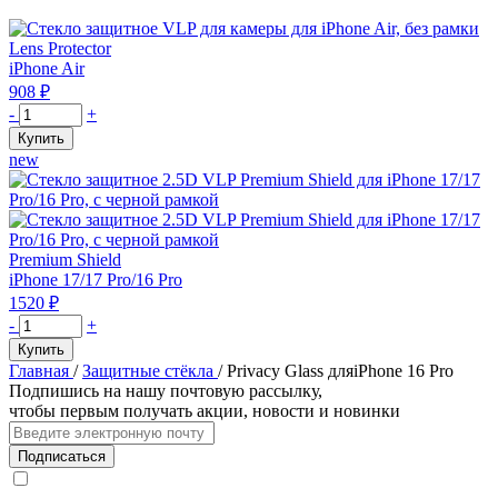
Lens Protector
iPhone Air
908
₽
Количество
-
+
товара
Купить
Стекло
new
защитное
VLP
для
камеры
для
Premium Shield
iPhone
iPhone 17/17 Pro/16 Pro
Air,
1520
₽
без
Количество
-
+
рамки
товара
Купить
Стекло
Главная
/
Защитные стёкла
/
Privacy Glass дляiPhone 16 Pro
защитное
Подпишись на нашу почтовую рассылку,
2.5D
чтобы первым получать акции, новости и новинки
VLP
Premium
Подписаться
Shield
для