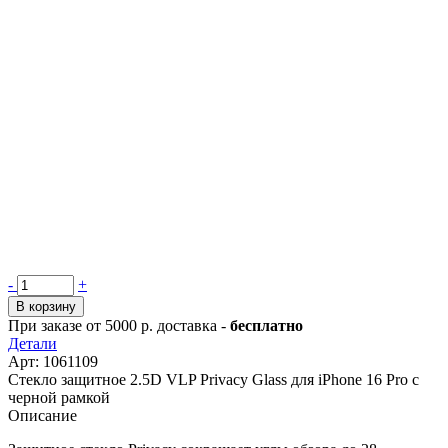
Количество
-
+
товара
В корзину
Стекло
При заказе от 5000 р. доставка -
бесплатно
защитное
Детали
2.5D
Арт: 1061109
VLP
Стекло защитное 2.5D VLP Privacy Glass для iPhone 16 Pro с
Privacy
черной рамкой
Glass
Описание
для
iPhone