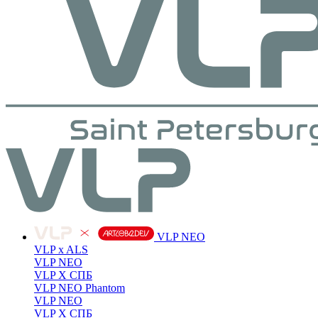
VLP NEO
VLP x ALS
VLP NEO
VLP X СПБ
VLP NEO Phantom
VLP NEO
VLP X СПБ