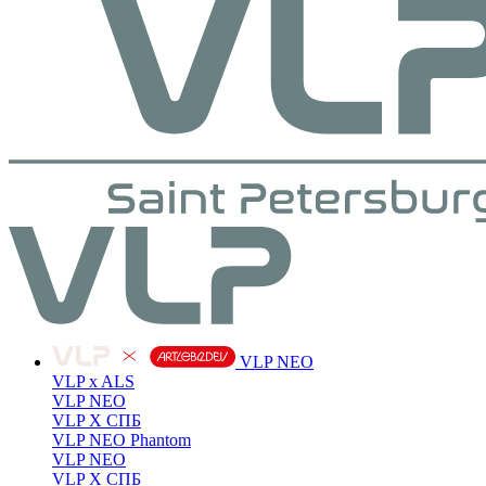
VLP NEO
VLP x ALS
VLP NEO
VLP X СПБ
VLP NEO Phantom
VLP NEO
VLP X СПБ