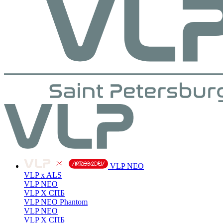
VLP NEO
VLP x ALS
VLP NEO
VLP X СПБ
VLP NEO Phantom
VLP NEO
VLP X СПБ