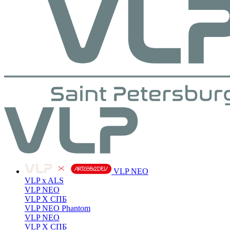
VLP NEO
VLP x ALS
VLP NEO
VLP X СПБ
VLP NEO Phantom
VLP NEO
VLP X СПБ