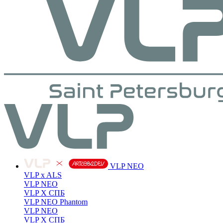
VLP NEO
VLP x ALS
VLP NEO
VLP X СПБ
VLP NEO Phantom
VLP NEO
VLP X СПБ