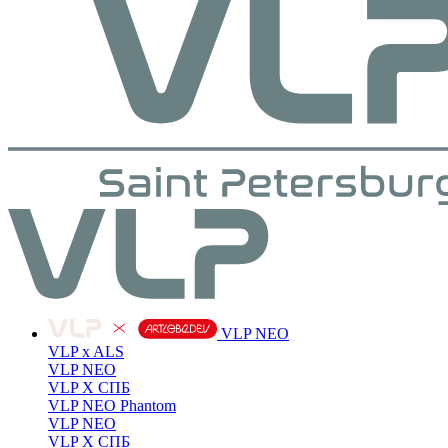
VLP NEO
VLP x ALS
VLP NEO
VLP X СПБ
VLP NEO Phantom
VLP NEO
VLP X СПБ