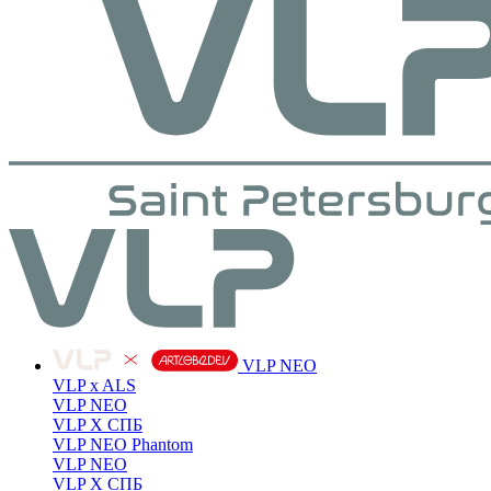
VLP NEO
VLP x ALS
VLP NEO
VLP X СПБ
VLP NEO Phantom
VLP NEO
VLP X СПБ