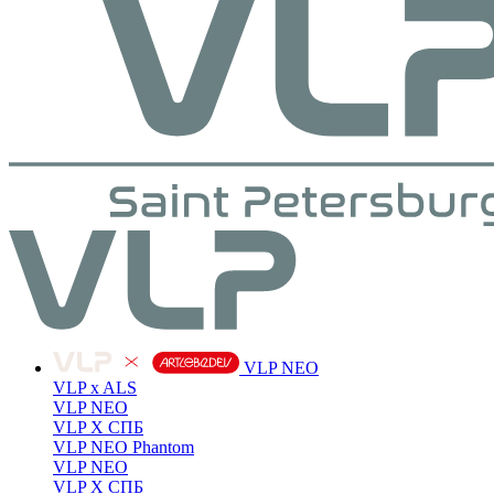
VLP NEO
VLP x ALS
VLP NEO
VLP X СПБ
VLP NEO Phantom
VLP NEO
VLP X СПБ