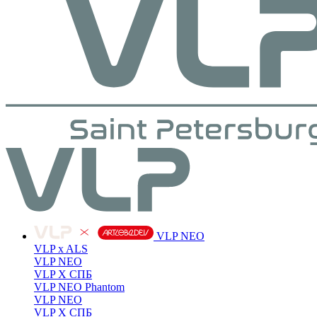
VLP NEO
VLP x ALS
VLP NEO
VLP X СПБ
VLP NEO Phantom
VLP NEO
VLP X СПБ