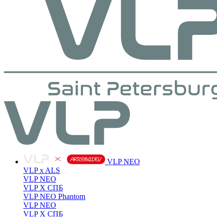
VLP NEO
VLP x ALS
VLP NEO
VLP X СПБ
VLP NEO Phantom
VLP NEO
VLP X СПБ