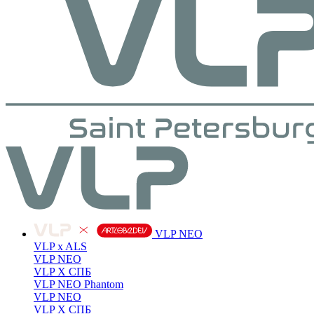
VLP NEO
VLP x ALS
VLP NEO
VLP X СПБ
VLP NEO Phantom
VLP NEO
VLP X СПБ