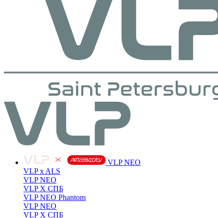
VLP NEO
VLP x ALS
VLP NEO
VLP X СПБ
VLP NEO Phantom
VLP NEO
VLP X СПБ