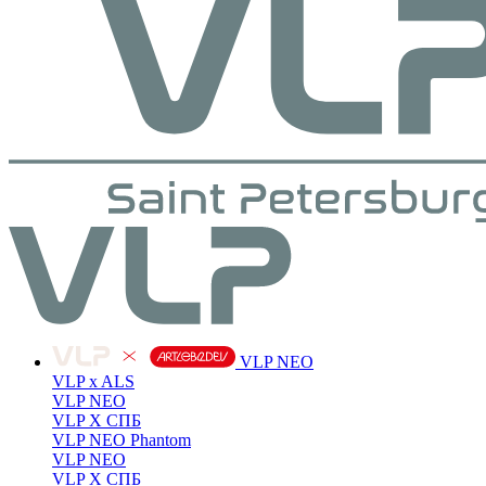
VLP NEO
VLP x ALS
VLP NEO
VLP X СПБ
VLP NEO Phantom
VLP NEO
VLP X СПБ