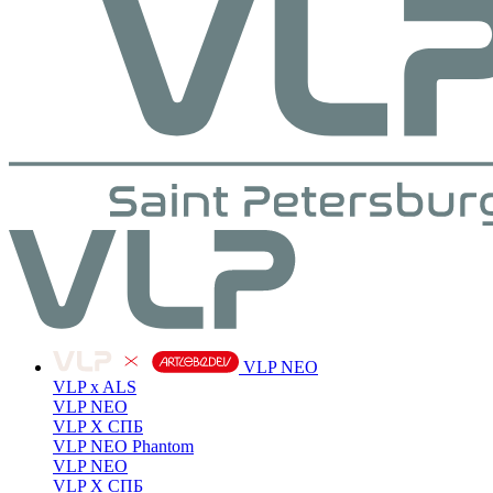
VLP NEO
VLP x ALS
VLP NEO
VLP X СПБ
VLP NEO Phantom
VLP NEO
VLP X СПБ