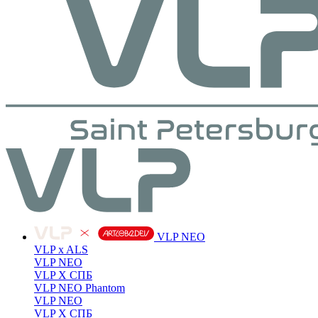
VLP NEO
VLP x ALS
VLP NEO
VLP X СПБ
VLP NEO Phantom
VLP NEO
VLP X СПБ