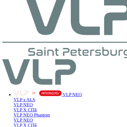
VLP NEO
VLP x ALS
VLP NEO
VLP X СПБ
VLP NEO Phantom
VLP NEO
VLP X СПБ