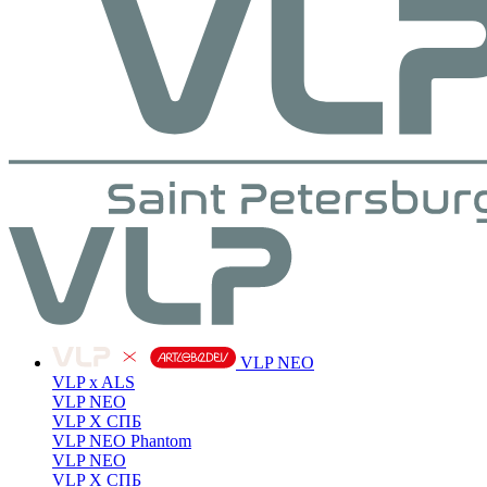
VLP NEO
VLP x ALS
VLP NEO
VLP X СПБ
VLP NEO Phantom
VLP NEO
VLP X СПБ