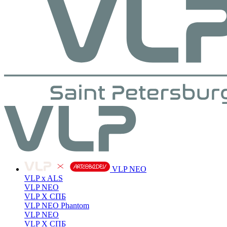
VLP NEO
VLP x ALS
VLP NEO
VLP X СПБ
VLP NEO Phantom
VLP NEO
VLP X СПБ