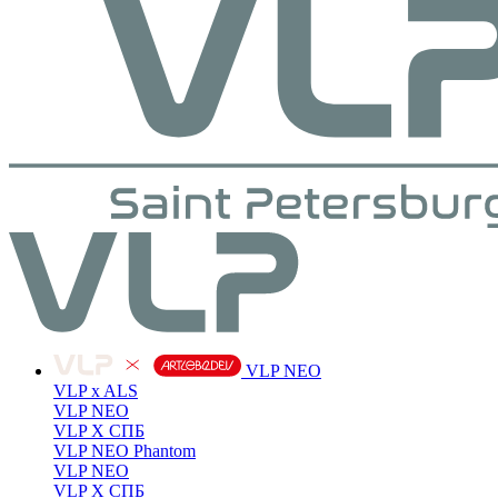
VLP NEO
VLP x ALS
VLP NEO
VLP X СПБ
VLP NEO Phantom
VLP NEO
VLP X СПБ