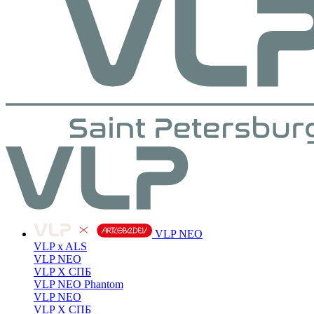
VLP NEO
VLP x ALS
VLP NEO
VLP X СПБ
VLP NEO Phantom
VLP NEO
VLP X СПБ