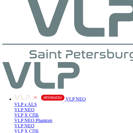
VLP NEO
VLP x ALS
VLP NEO
VLP X СПБ
VLP NEO Phantom
VLP NEO
VLP X СПБ