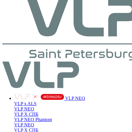
VLP NEO
VLP x ALS
VLP NEO
VLP X СПБ
VLP NEO Phantom
VLP NEO
VLP X СПБ