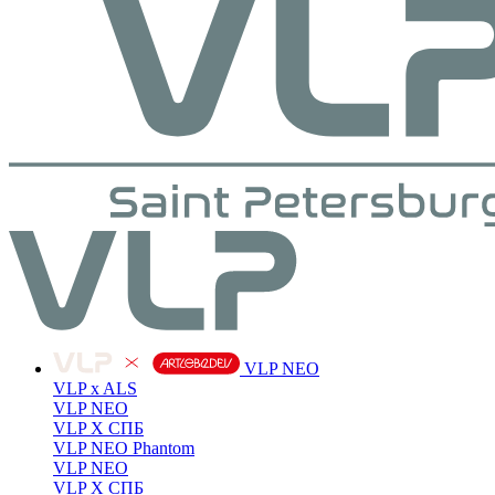
VLP NEO
VLP x ALS
VLP NEO
VLP X СПБ
VLP NEO Phantom
VLP NEO
VLP X СПБ