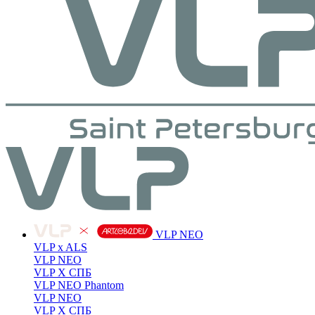
VLP NEO
VLP x ALS
VLP NEO
VLP X СПБ
VLP NEO Phantom
VLP NEO
VLP X СПБ