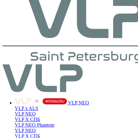
VLP NEO
VLP x ALS
VLP NEO
VLP X СПБ
VLP NEO Phantom
VLP NEO
VLP X СПБ