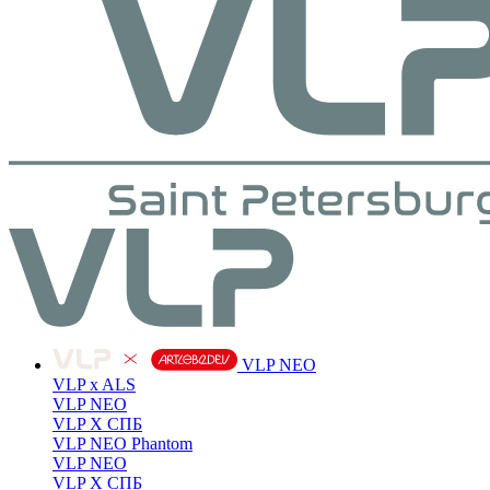
VLP NEO
VLP x ALS
VLP NEO
VLP X СПБ
VLP NEO Phantom
VLP NEO
VLP X СПБ