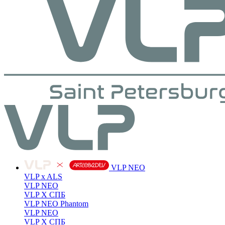
VLP NEO
VLP x ALS
VLP NEO
VLP X СПБ
VLP NEO Phantom
VLP NEO
VLP X СПБ