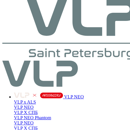
VLP NEO
VLP x ALS
VLP NEO
VLP X СПБ
VLP NEO Phantom
VLP NEO
VLP X СПБ